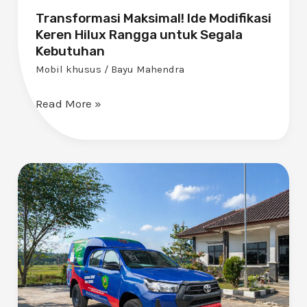
Transformasi Maksimal! Ide Modifikasi
Keren Hilux Rangga untuk Segala
Kebutuhan
Mobil khusus
/
Bayu Mahendra
Read More »
Toyota
Hilux
Double
Cabin:
Solusi
Mobil
Promkes
untuk