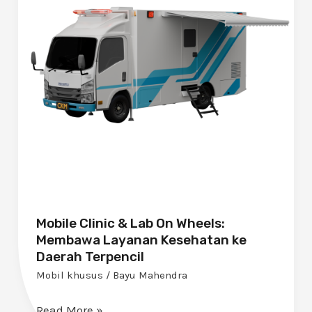
On
Wheels:
Membawa
Layanan
Kesehatan
ke
Daerah
Terpencil
Mobile Clinic & Lab On Wheels:
Membawa Layanan Kesehatan ke
Daerah Terpencil
Mobil khusus
/
Bayu Mahendra
Read More »