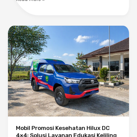
Mobil
Promosi
Kesehatan
Hilux
DC
4×4:
Solusi
Layanan
Edukasi
Keliling
yang
Tangguh
Mobil Promosi Kesehatan Hilux DC
4×4: Solusi Layanan Edukasi Keliling