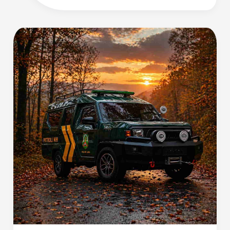
Transformasi
Maksimal!
Ide
Modifikasi
Keren
Hilux
Rangga
untuk
Segala
Kebutuhan