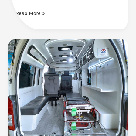
Read More »
HiAce
Ambulance:
Solusi
Tanggap
Darurat
Terbaik
untuk
RS
Abdul
Moeloek
Lampung