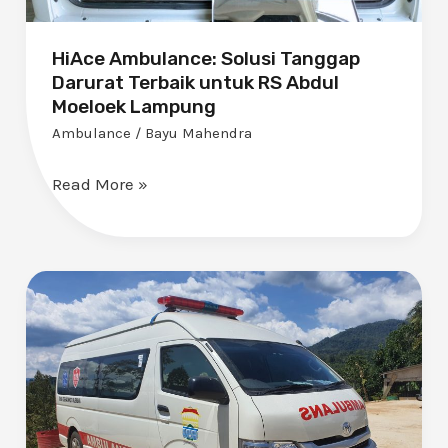
HiAce Ambulance: Solusi Tanggap
Darurat Terbaik untuk RS Abdul
Moeloek Lampung
Ambulance
/
Bayu Mahendra
Read More »
Ambulance
Hiace
Commuter
dengan
Spesifikasi
Full